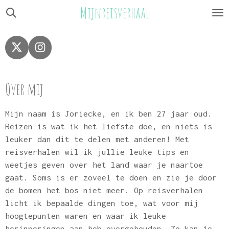
Mijnreisverhaal
Ga
direct
naar
de
X
I
hoofdinhoud
n
s
t
Over mij
a
g
r
Mijn naam is Joriecke, en ik ben 27 jaar oud.
a
Reizen is wat ik het liefste doe, en niets is
m
leuker dan dit te delen met anderen! Met
reisverhalen wil ik jullie leuke tips en
weetjes geven over het land waar je naartoe
gaat. Soms is er zoveel te doen en zie je door
de bomen het bos niet meer. Op reisverhalen
licht ik bepaalde dingen toe, wat voor mij
hoogtepunten waren en waar ik leuke
herinneringen aan heb overgehouden. Zo kan je