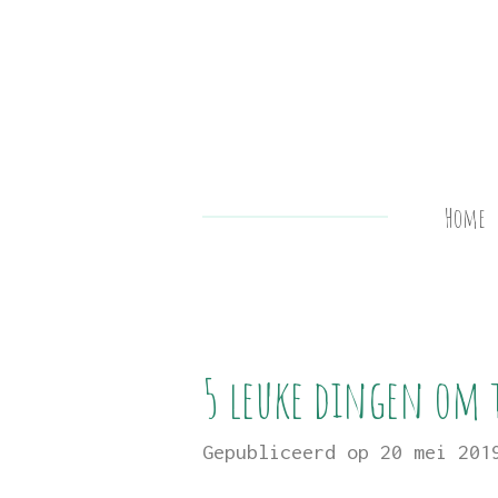
Ga
direct
naar
de
hoofdinhoud
Home
5 leuke dingen om 
Gepubliceerd op 20 mei 201