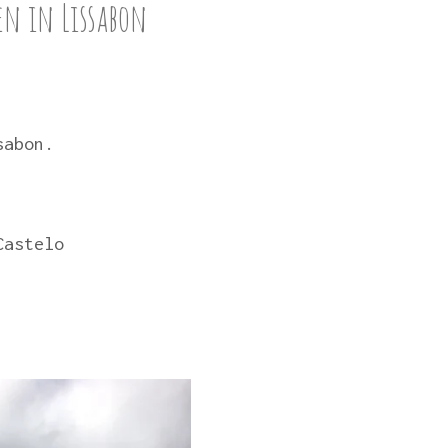
en in Lissabon
ssabon.
Castelo