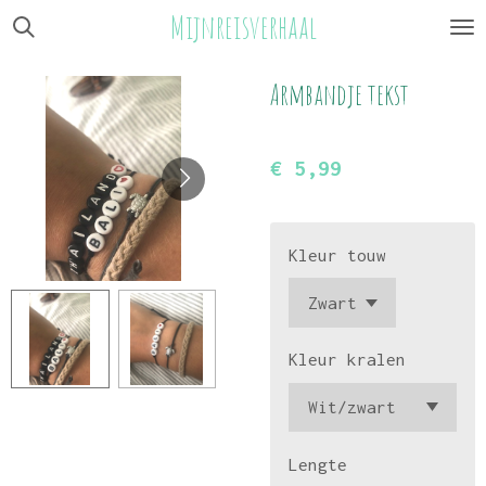
Mijnreisverhaal
Ga
direct
naar
Armbandje tekst
de
hoofdinhoud
€ 5,99
Kleur touw
Kleur kralen
Lengte